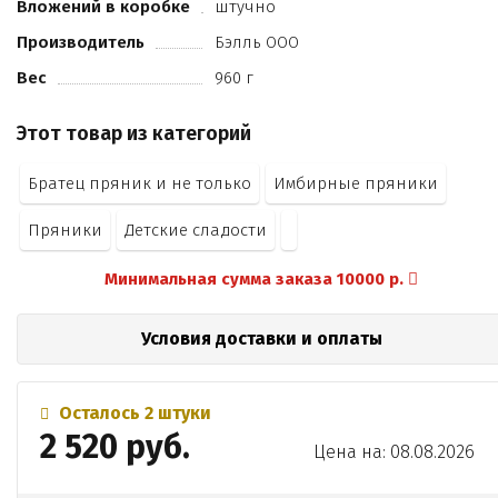
Вложений в коробке
штучно
пудра сахарная
вода
Производитель
Бэлль ООО
белок яичный сухой
Вес
960 г
красители пищевые
Этот товар из категорий
Братец пряник и не только
Имбирные пряники
Пряники
Детские сладости
Минимальная сумма заказа 10000 р.
Условия доставки и оплаты
Осталось 2 штуки
2 520 руб.
Цена на: 08.08.2026