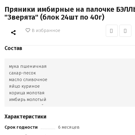
Пряники имбирные на палочке БЭЛЛ
"Зверята" (блок 24шт по 40г)
В избранное
Состав
мука пшеничная
сахар-песок
масло сливочное
яйцо куриное
корица молотая
имбирь молотый
орех мускатный
кардамон
Характеристики
гвоздика
регулятор кислотности
Срок годности
6 месяцев
соль