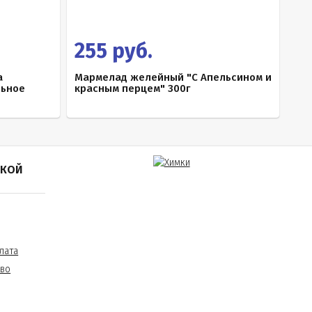
255 руб.
а
Мармелад желейный "С Апельсином и
льное
красным перцем" 300г
ПКОЙ
лата
тво