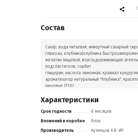
Состав
Сахар; вода питьевая; инвертный сахарный сир
глюкозы; клубника(клубника быстрозаморожен
желатин пищевой; влагоудерживающие агенты
подсластители; сорбит
глицерин; кислота лимонная; крахмал кукурузн
ароматизатор натуральный "Клубника"; красит
пищевые (Е102
Е110
Характеристики
Е122
Е124
Срок годности
6 месяцев
Е133
Е151).
Вложений в коробке
блок
Производитель
Кузнецов А.В. ИП