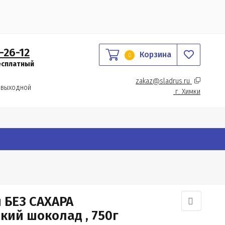
-26-12
Корзина
0
есплатный
zakaz@sladrus.ru 
 выходной
г.
 Химки
 БЕЗ САХАРА
ий шоколад , 750г