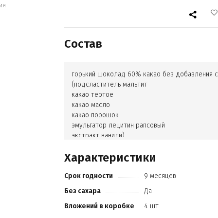
ия
Состав
горький шоколад 60% какао без добавления с
(подсластитель мальтит
какао тертое
какао масло
какао порошок
эмульгатор лецитин рапсовый
экстракт ванили)
начинка черничный йогурт без добавления сах
Характеристики
(подсластитель мальтитол
масло ши (негидрогенизированный специализ
Срок годности
9 месяцев
растительный жир)
какао масло
Без сахара
Да
сыворотка молочная сухая
Вложений в коробке
4 шт
молоко сухое обезжиренное
молоко сухое цельное