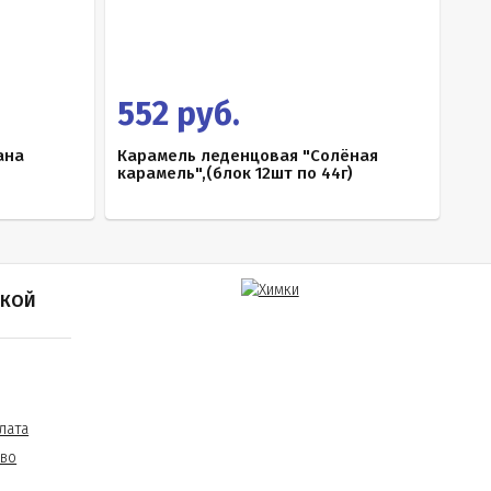
552 руб.
ана
Карамель леденцовая "Солёная
карамель",(блок 12шт по 44г)
ПКОЙ
лата
тво