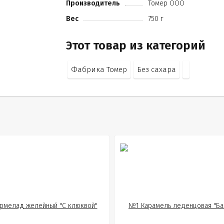
Производитель
Томер ООО
краситель кармин
Вес
750 г
йогурт сухой обезжиренный
эмульгатор лецитин рапсовый
ароматизаторы
Этот товар из категорий
лимонная кислота)
Фабрика Томер
Без сахара