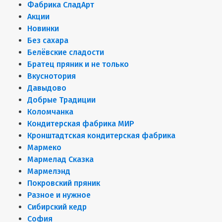
Фабрика СладАрт
Акции
Новинки
Без сахара
Белёвские сладости
Братец пряник и не только
Вкуснотория
Давыдово
Добрые Традиции
Коломчанка
Кондитерская фабрика МИР
Кронштадтская кондитерская фабрика
Мармеко
Мармелад Сказка
Мармелэнд
Покровский пряник
Разное и нужное
Сибирский кедр
София