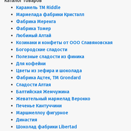
Каталог товаров
Карамель ТМ Riddle
Мармелада фабрики Кристалл
Фабрика Меренга
Фабрика Томер
Любимый Алтай
Козинаки и конфеты от ООО Славяновская
Богородские сладости
Полезные сладости из финика
Для кофейни
Цветы из зефира и шоколада
Фабрика Ацтек, ТМ Grondard
Сладости Алтая
Балтийская Жемчужина
Жевательный мармелад Верокко
Печенье Кантуччини
Маршмеллоу фигурное
Династия
Шоколад фабрики Libertad