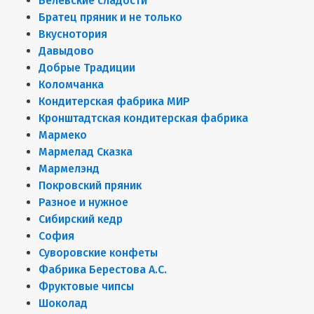
Белёвские сладости
Братец пряник и не только
Вкуснотория
Давыдово
Добрые Традиции
Коломчанка
Кондитерская фабрика МИР
Кронштадтская кондитерская фабрика
Мармеко
Мармелад Сказка
Мармелэнд
Покровский пряник
Разное и нужное
Сибирский кедр
София
Суворовские конфеты
Фабрика Берестова А.С.
Фруктовые чипсы
Шоколад