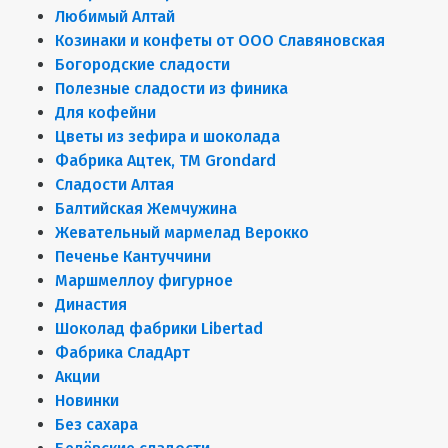
Любимый Алтай
Козинаки и конфеты от ООО Славяновская
Богородские сладости
Полезные сладости из финика
Для кофейни
Цветы из зефира и шоколада
Фабрика Ацтек, ТМ Grondard
Сладости Алтая
Балтийская Жемчужина
Жевательный мармелад Верокко
Печенье Кантуччини
Маршмеллоу фигурное
Династия
Шоколад фабрики Libertad
Фабрика СладАрт
Акции
Новинки
Без сахара