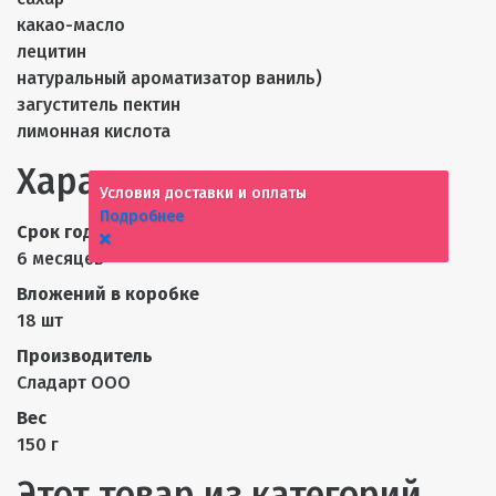
какао-масло
лецитин
натуральный ароматизатор ваниль)
загуститель пектин
лимонная кислота
Характеристики
Условия доставки и оплаты
Подробнее
Срок годности
6 месяцев
Вложений в коробке
18 шт
Производитель
Сладарт ООО
Вес
150 г
Этот товар из категорий